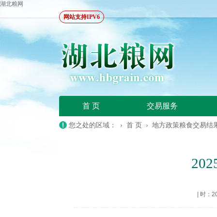
湖北粮网
网站支持IPV6
首 页
交易服务
您之处的区域： ›
首 页
›
地方政策粮食交易结
20
|
时：202